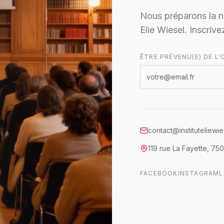
Nous préparons la nou
Elie Wiesel. Inscriv
ÊTRE PRÉVENU(E) DE L
contact@instituteliewi
119 rue La Fayette
,
750
FACEBOOK
INSTAGRAM
L